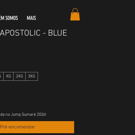
EM SOMOS
MAIS
APOSTOLIC - BLUE
G
XG
2XG
3XG
zada no Jump Sumaré 2026!
Pré-encomendar