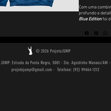
Com uma combina
profundo e detal
Blue Edition
foi 
unir estilo, con
única peça.
Seu design mode
de grande impact
© 2026 ProjetoJUMP
inspirada no st
 JUMP: Estrada da Ponta Negra, 5001 - Sto. Agostinho Manaus/AM 
A tipografia
over
projetojump@gmail.com - Telefone: (92) 99464-1212
presença e auten
frontais agregam 
conjunto.