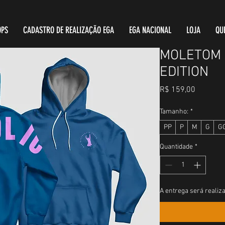
PS
CADASTRO DE REALIZAÇÃO EGA
EGA NACIONAL
LOJA
QU
MOLETOM 
EDITION
Preço
R$ 159,00
Tamanho:
*
PP
P
M
G
G
Quantidade
*
A entrega será reali