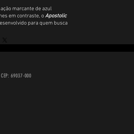
ção marcante de azul
hes em contraste, o
Apostolic
desenvolvido para quem busca
forto e personalidade em uma
rno destaca elementos gráficos
o visual, criando uma estética
reetwear contemporâneo.
- CEP: 69037-000
sized
nas costas garante
ticidade, enquanto os detalhes
exclusividade e sofisticação ao