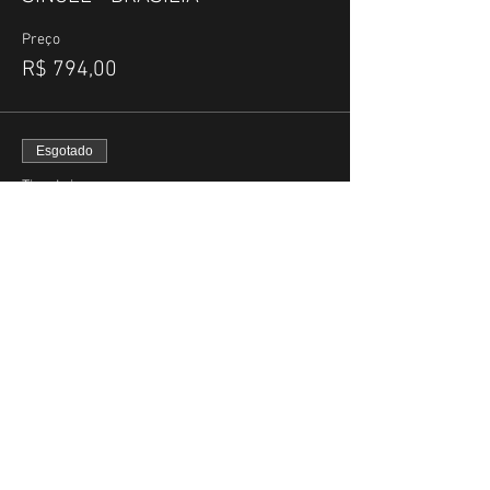
Preço
R$ 794,00
Esgotado
Tipo de ingresso
DUPLO - GUEST C
Preço
R$ 855,00
Vendas encerradas
Tipo de ingresso
DUPLO - BRASÍLIA
Preço